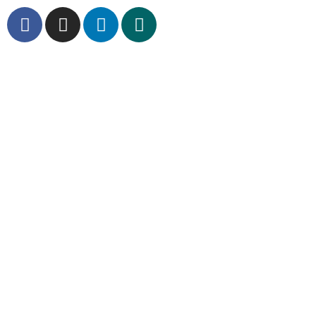
Ihre lokalen Experten
Beratung für Unternehmen
und Arbeitnehmer
Hauptniederlassung
Ammerländer Heerstraße 231 | 26129 Oldenburg
Telefon: 0441-9716-0
Telefax: 0441-9716-2269
E-Mail:
vssb@obic.de
|
www.obic-steuerrecht.de